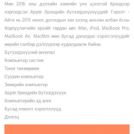
Мөн 2016 оны дэлхийн хамгийн үнэ цэнэтэй брэндээр
нэрлэгдсэн Apple брэндийн бүтээгдэхүүнүүдийг Гэрээт -
Айти нь 2015 оноос дотоодын зах зээлд анхлан албан ёсны
борлуулагчийн эрхийг гардан авч iMac, iPod, MacBook Pro,
MacBook Air, MacMini мөн бусад дагалдах хэрэгсэлүүдийг
өөрийн салбар дэлгүүрээр худалдаалж байна.
Бүтээгдэхүүний ангилал
Компьютер систем
Тоног төхөөрөмж
Суурин компьютер
Зөөврийн компьютер
Apple брендийн бүтээгдэхүүн
Компьютерийн эд анги
Бусад нэмэлт хэрэглэлүүд
Дэлгэц