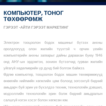
КОМПЬЮТЕР, ТОНОГ
ТӨХӨӨРӨМЖ
ГЭРЭЭТ
-АЙТИ
ГЭРЭЭТ
МАРКЕТИНГ
Электрон тооцоолон бодох машиныг бүтээх анхны
оролдлогууд олон жилийн түүхтэй ч орчин үеийн
компьютерийн анхны загварыг дайны дараахан буюу 1946
онд АНУ-ын эрдэмтэн, зохион бүтээгчид гурван жилийн
уйгагүй хөдөлмөрийн үр дүнд бий болгож байжээ.
Өдгөө компьютер, тооцоолон бодох машин төхөөрөмжүүд
өнөөгийн нийгмийн хөгжлийн цөм болоод зогсохгүй бидний
амьдарч буй эрин үе бүхэлдээ техник, технологийн дэвшил,
мэдээллийн технологийн эрин болж бидний амьдралын
салшгүй нэгэн хэсэг болон хөгжсөн юм.