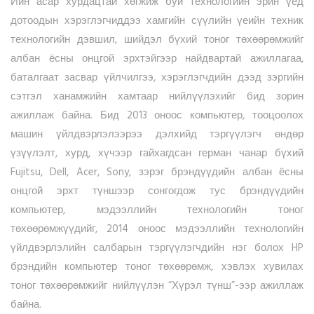
Ийн асар хурдацтай хөгжиж буй технологийн эрин үед
дотоодын хэрэглэгчиддээ хамгийн сүүлийн үеийн техник
технологийн дэвшил, шийдэл бүхий тоног төхөөрөмжийг
албан ёсны онцгой эрхтэйгээр найдвартай ажиллагаа,
баталгаат засвар үйлчилгээ, хэрэглэгчдийн дээд зэргийн
сэтгэл ханамжийн хамтаар нийлүүлэхийг бид зорин
ажиллаж байна. Бид 2013 оноос компьютер, тооцоолох
машин үйлдвэрлэлээрээ дэлхийд тэргүүлэгч өндөр
үзүүлэлт, хурд, хүчээр гайхагдсан герман чанар бүхий
Fujitsu, Dell, Acer, Sony, зэрэг брэндүүдийн албан ёсны
онцгой эрхт түншээр сонгогдож тус брэндүүдийн
компьютер, мэдээллийн технологийн тоног
төхөөрөмжүүдийг, 2014 оноос мэдээллийн технологийн
үйлдвэрлэлийн салбарын тэргүүлэгчдийн нэг болох HP
брэндийн компьютер тоног төхөөрөмж, хэвлэх хувилах
тоног төхөөрөмжийг нийлүүлэн “Хүрэл түнш”-ээр ажиллаж
байна.