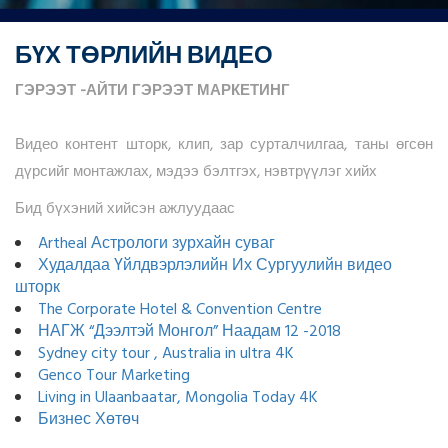
БҮХ ТӨРЛИЙН ВИДЕО
ГЭРЭЭТ
-АЙТИ
ГЭРЭЭТ
МАРКЕТИНГ
Видео контент шторк, клип, зар сурталчилгаа, таны өгсөн
дүрсийг монтажлах, мэдээ бэлтгэх, нэвтрүүлэг хийх
Бид бүхэний хийсэн ажлуудаас
Artheal Астрологи зурхайн суваг
Худалдаа Үйлдвэрлэлийн Их Сургуулийн видео
шторк
The Corporate Hotel & Convention Centre
НАГЖ “Дээлтэй Монгол” Наадам 12 -2018
Sydney city tour , Australia in ultra 4K
Genco Tour Marketing
Living in Ulaanbaatar, Mongolia Today 4K
Бизнес Хөтөч