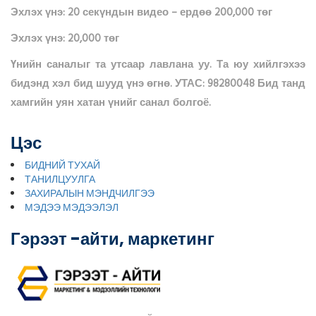
Эхлэх үнэ: 20 секүндын видео – ердөө 200,000 төг
Эхлэх үнэ: 20,000 төг
Үнийн саналыг та утсаар лавлана уу. Та юу хийлгэхээ
бидэнд хэл бид шууд үнэ өгнө. УТАС: 98280048 Бид танд
хамгийн уян хатан үнийг санал болгоё.
Цэс
БИДНИЙ ТУХАЙ
ТАНИЛЦУУЛГА
ЗАХИРАЛЫН МЭНДЧИЛГЭЭ
МЭДЭЭ МЭДЭЭЛЭЛ
Гэрээт -айти, маркетинг