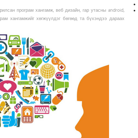
рилсан програм хангамж, веб дизайн, гар утасны android,
рам хангамжийг хөгжүүлдэг бөгөөд та бүхэндээ дараах