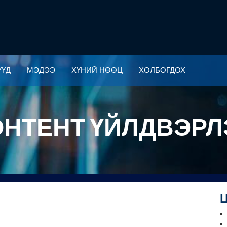
ҮҮД
МЭДЭЭ
ХҮНИЙ НӨӨЦ
ХОЛБОГДОХ
ҮҮД
МЭДЭЭ
ХҮНИЙ НӨӨЦ
ХОЛБОГДОХ
ОНТЕНТ ҮЙЛДВЭРЛ