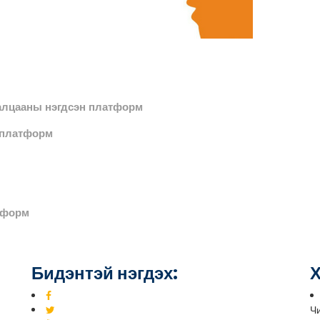
алцааны нэгдсэн платформ
йн платформ
тформ
Бидэнтэй нэгдэх:
Х
Чи