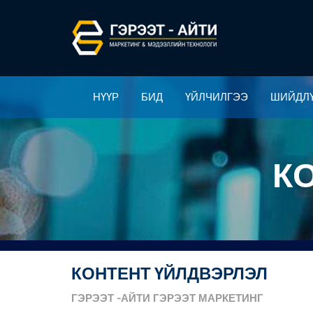
НҮҮР
БИД
ҮЙЛЧИЛГЭЭ
ШИЙДЛ
НҮҮР
БИД
ҮЙЛЧИЛГЭЭ
ШИЙДЛ
К
КОНТЕНТ ҮЙЛДВЭРЛЭЛ
ГЭРЭЭТ
-АЙТИ
ГЭРЭЭТ
МАРКЕТИНГ