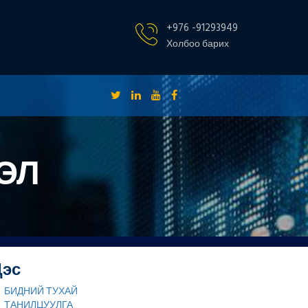
+976 -91293949
Холбоо барих
ЭЛ
Цэс
БИДНИЙ ТУХАЙ
ТАНИЛЦУУЛГА