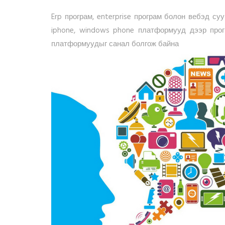
Erp програм, enterprise програм болон вебэд суу
iphone, windows phone платформууд дээр прог
платформуудыг санал болгож байна