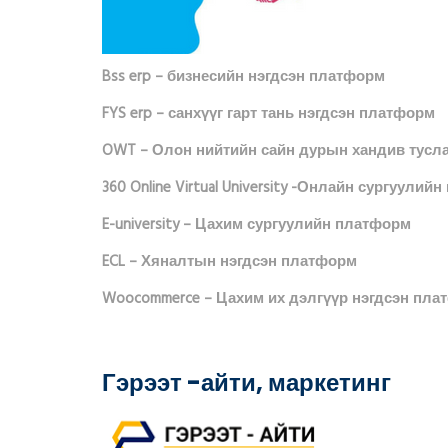
Bss erp – бизнесийн нэгдсэн платформ
FYS erp – санхүүг гарт тань нэгдсэн платформ
OWT – Олон нийтийн сайн дурын хандив тусл
360 Online Virtual University -Онлайн сургуули
E-university – Цахим сургуулийн платформ
ECL – Хяналтын нэгдсэн платформ
Woocommerce – Цахим их дэлгүүр нэгдсэн пла
Гэрээт -айти, маркетинг