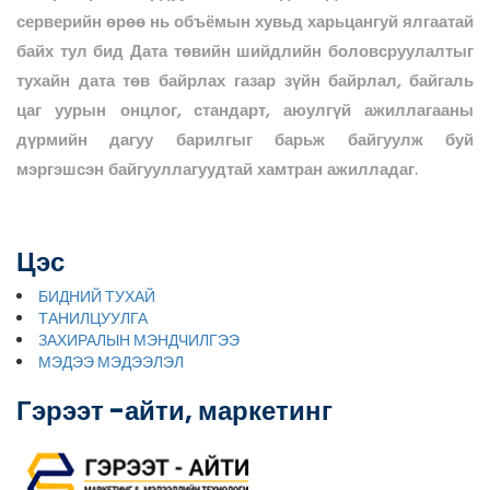
серверийн өрөө нь объёмын хувьд харьцангуй ялгаатай
байх тул бид Дата төвийн шийдлийн боловсруулалтыг
тухайн дата төв байрлах газар зүйн байрлал, байгаль
цаг уурын онцлог, стандарт, аюулгүй ажиллагааны
дүрмийн дагуу барилгыг барьж байгуулж буй
мэргэшсэн байгууллагуудтай хамтран ажилладаг.
Цэс
БИДНИЙ ТУХАЙ
ТАНИЛЦУУЛГА
ЗАХИРАЛЫН МЭНДЧИЛГЭЭ
МЭДЭЭ МЭДЭЭЛЭЛ
Гэрээт -айти, маркетинг