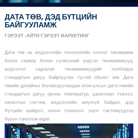
ДАТА ТӨВ, ДЭД БҮТЦИЙН
БАЙГУУЛАМЖ
ГЭРЭЭТ
-АЙТИ
ГЭРЭЭТ
МАРКЕТИНГ
Дата төв нь мэдээллийн технологийн голлох төхөөрөмж
болох сервер болон сүлжээний үндсэн төхөөрөмжүүд,
мэдээлэл хадгалах төхөөрөмжүүдийг холбогдох
стандартын дагуу байрлуулах тусгай обьект юм. Дата
төвийн дизайныг боловсруулахдаа олон улсын дата төвийн
стандартын дагуу орчны температур, цахилгаан тэжээл,
хяналтын систем, мэдээллийн аюулгүй байдал, дэд
бүтцийн шийдэл, галын тохиолол зэрэг системүүдээр
бүрэн тоноглож өгдөг.