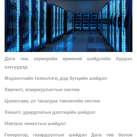
Дата төв, серверийн өрөөний шийдлийн бүрдэл
хэсгүүдэд:
Мэдээллийн технологи, дэд бүтцийн шийдэл
Хөргөлт, агааржуулалтын систем
Цахилгаан, үл тасалдах тэжээлийн систем
Хяналт, удирдлагын дэлгэцийн шийдэл
Нэвтрэх хяналтын шийдэл
Генератор, газардуулгын шийдэл Дата төв болон