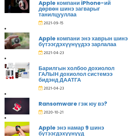
Apple компани iPhone-ий
дөрвөн шинэ загварыг
танилцууллаа
2021-09-15
Apple компани энэ хаврын шинэ
бүтээгдэхүүнүүдээ зарлалаа
2021-04-23
Барилгын холбоо дохиолол
ГАЛЫН дохиолол системээ
бидэнд ДААТГА
2021-04-23
Ransomware гэж юу вэ?
2020-10-21
Apple энэ намар 9 шинэ
бүтээгдэхүүнүүд