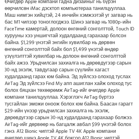
Өчигдөр Apple компани гадна дизайныг нь бүрэн
өөрчилсөн iMac дэсктоп компьютераа танилцууллаа.
Маш нимгэн хийцтэй, 24 инчийн хэмжээтэй уг загвар нь
бас M1 чипээр тоноглогджээ. Шинэ загвар нь 1080p-ийн
FaceTime камертай, долоон өнгөний сонголттой, Touch ID
хурууны хээ уншигчтай худалдаанд гарахаар болсон
байна. $1,299 үнэтэй энгийн хувилбар нь дөрвөн
өнгөний сонголттой байх бол $1,499 үнэтэй өндөр
үзүүлэлттэй хувилбар нь долоон өнгөний сонголттой
байх ажээ. Урьдчилсан захиалга нь дөрөвдүгээр сарын
30-нд эхэлж, тавдугаар сарын сүүлийн хагаст
худалдаанд гарах юм байна. Эд зүйлсээ олоход туслах
AirTag Эд зүйлсээ Find My апп ашиглан хайж олоход тус
болох бяцхан төхөөрөмж АirTag-ийг өчигдөр Apple
компани танилцууллаа. Хэрэглэгч AirTag бүртээ
тусгайлан эможи оноож болох юм байна. Баасан гарагт
$29-ийн үнээр урьдчилсан захиалга нь эхэлж,
дөрөвдүгээр сарын 30-нд худалдаанд гарахаар болжээ.
AirTag-ийг дөрвөөр нь багцалж авбал $99 үнэтэй болох
гэнэ. A12 Bionic чиптэй Apple TV 4K Apple компани
өчигдөр шинэ Apple TV 4K боксоо A12 Bionic чиптэй