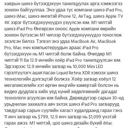
хаврын шинэ бүтээгдэхүүн танилцуулах арга хэмжээгээ
зохион байгууллаа. Энэ удаа тус компани шинэ iPad Pro,
шинэ iMac, шинэ өнгөтэй iPhone 12, AirTag, шинэ Apple TV
4K зэрэг бүтээгдэхүүнүүдээ үзүүлсэн юм. M1 чиптэй
шинэ iPad Pro Өнгөрсөн оноос Apple компани өөрийн
зохион бүтээсэн M1 чипээр бүтээгдэхүүнүүдээ тоноглож
эхэлсэн билээ. Тэгвэл энэ удаа MacBook Air, MacBook
Pro, Mac mini компьютеруудын араас iPad Pro
бүтээгдэхүүн нь M1 чиптэй болж байна. Өчигдөр M1
чиптэй 11 ба 12.9 инчийн хоёр iPad Pro танилцуулсан юм.
Эдгээрээс 12.9 инчийн загвар нь 10,000 Mini LED
гэрэлтүүлэгч ашигласан Liquid Retina XDR хэмээх шинэ
технологийн дэлгэцтэй болжээ. Хоёр загвар хоёул 12
мегапикселийн хэт өргөн өнцгийн камертай болсон нь
видео дуудлага хийх үед хүний хөдөлгөөнийг дагадаг
технологи агуулсан юм байна. Дөрөвдүгээр сарын 30-нд
урьдчилан захиалга авч эхлэх шинэ iPad Pro загварууд
тавдугаар сарын сүүлийн хагаст худалдаанд гарах гэнэ.
11 инч загвар нь $799, 12.9 инч загвар нь $1,099 үнэтэй
гарах ажээ. M1 чиптэй, цоо шинэ дизайн бүхий iMac