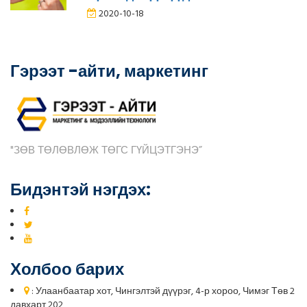
2020-10-18
Гэрээт -айти, маркетинг
"ЗӨВ ТӨЛӨВЛӨЖ ТӨГС ГҮЙЦЭТГЭНЭ”
Бидэнтэй нэгдэх:
Холбоо барих
: Улаанбаатар хот, Чингэлтэй дүүрэг, 4-р хороо, Чимэг Төв 2
давхарт 202