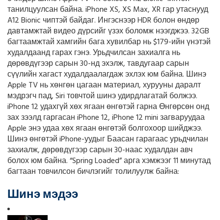
танилцуулсан байна. iPhone XS, XS Max, XR гар утаснууд
A12 Bionic чиптэй байдаг. Ингэснээр HDR болон өндөр
давтамжтай видео дүрсийг үзэх боломж нээгджээ. 32GB
багтаамжтай хамгийн бага хувилбар нь $179-ийн үнэтэй
худалдаанд гарах гэнэ. Урьдчилсан захиалга нь
дөрөвдүгээр сарын 30-нд эхэлж, тавдугаар сарын
сүүлийн хагаст худалдаалагдаж эхлэх юм байна. Шинэ
Apple TV нь хөнгөн цагаан материал, хурууны даралт
мэдрэгч пад, Siri товчтой шинэ удирдлагатай болжээ.
iPhone 12 удахгүй хөх ягаан өнгөтэй гарна Өнгөрсөн онд
зах зээлд гаргасан iPhone 12, iPhone 12 mini загваруудаа
Apple энэ удаа хөх ягаан өнгөтэй болгохоор шийджээ.
Шинэ өнгөтэй iPhone-уудыг Баасан гарагаас урьдчилан
захиалж, дөрөвдүгээр сарын 30-наас худалдан авч
болох юм байна. “Spring Loaded” арга хэмжээг 11 минутад
багтаан товчилсон бичлэгийг толилуулж байна:
Шинэ мэдээ